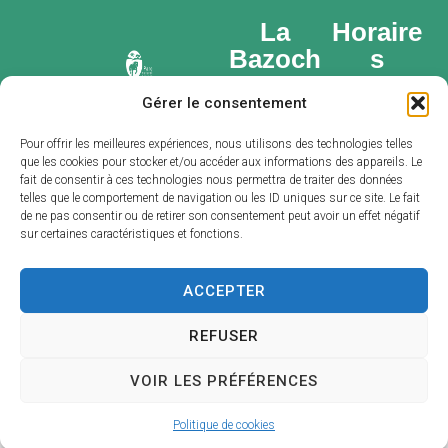
La
Horaire
Bazoch
s
e-Gouet
d’ouvert
Gérer le consentement
ure
Place du
Lundi : 14h –
marché,
Pour offrir les meilleures expériences, nous utilisons des technologies telles
que les cookies pour stocker et/ou accéder aux informations des appareils. Le
16h
28 330 LA
fait de consentir à ces technologies nous permettra de traiter des données
Du mardi au
BAZOCHE-
telles que le comportement de navigation ou les ID uniques sur ce site. Le fait
de ne pas consentir ou de retirer son consentement peut avoir un effet négatif
vendredi :
GOUET
sur certaines caractéristiques et fonctions.
9h – 12h / 14h
02 37 49
– 16h
20 25
ACCEPTER
Samedi : 9h –
Nous
12h
contacter
REFUSER
VOIR LES PRÉFÉRENCES
Plan
Mentions
Access
Confide
© 2025 Site créé
du
légales
ibilité
ntialité
par Utopia
site
Politique de cookies