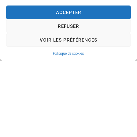
1, Place de la Mairie 28330 LA BAZOCHE –
GOUET
ACCEPTER
02 37 49 22 67
REFUSER
VOIR LES PRÉFÉRENCES
CHARCUTERIE BAZOCHIENNE
Politique de cookies
– TRAITEUR
Ludovic PICHARD
38, rue du Général Leclerc 28330 LA
BAZOCHE – GOUET
02 37 49 22 51
DE FLEURS A JARDINS