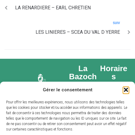
LA RENARDIERE – EARL CHRETIEN
SUIV
LES LINIERES – SCEA DU VAL D YERRE
La
Horaire
Bazoch
s
e-Gouet
d’ouvert
Gérer le consentement
ure
Place du
Lundi : 14h –
marché,
Pour offrir les meilleures expériences, nous utilisons des technologies telles
que les cookies pour stocker et/ou accéder aux informations des appareils. Le
16h
28 330 LA
fait de consentir à ces technologies nous permettra de traiter des données
Du mardi au
BAZOCHE-
telles que le comportement de navigation ou les ID uniques sur ce site. Le fait
de ne pas consentir ou de retirer son consentement peut avoir un effet négatif
vendredi :
GOUET
sur certaines caractéristiques et fonctions.