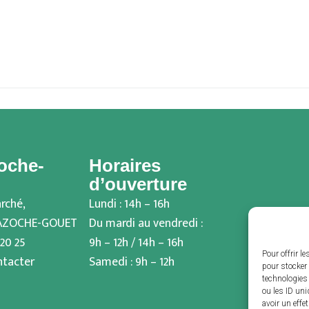
oche-
Horaires
d’ouverture
rché,
Lundi : 14h – 16h
BAZOCHE-GOUET
Du mardi au vendredi :
 20 25
9h – 12h / 14h – 16h
Pour offrir l
ntacter
Samedi : 9h – 12h
pour stocker 
technologies
ou les ID uni
avoir un effe