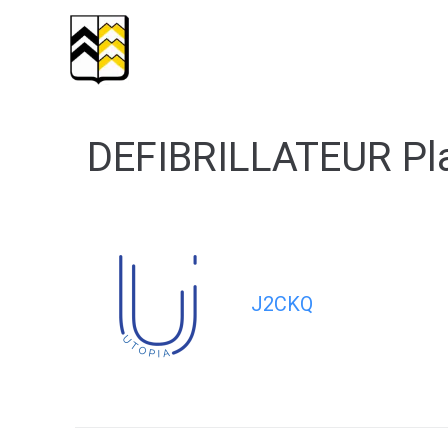
contenu
principal
Mairie
Services
Santé/Soc
DEFIBRILLATEUR Pl
J2CKQ