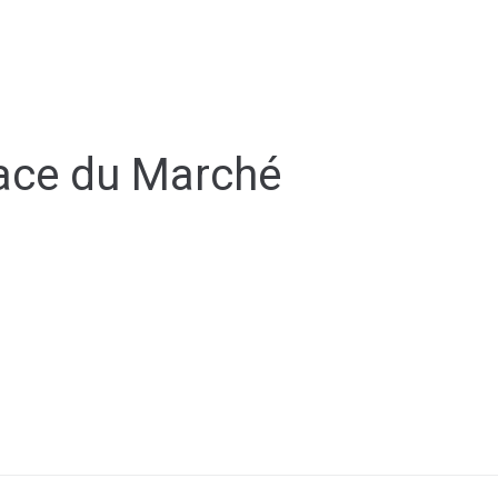
ial
Urbanisme
Sports/Loisirs/Culture
ace du Marché