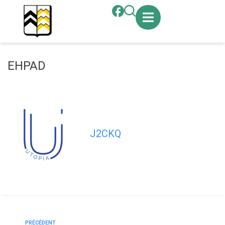
contenu
principal
EHPAD
J2CKQ
PRÉCÉDENT