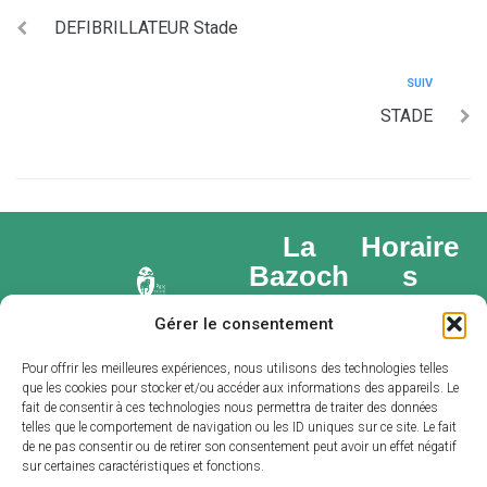
DEFIBRILLATEUR Stade
SUIV
STADE
La
Horaire
Bazoch
s
e-Gouet
d’ouvert
Gérer le consentement
ure
Place du
Lundi : 14h –
marché,
Pour offrir les meilleures expériences, nous utilisons des technologies telles
que les cookies pour stocker et/ou accéder aux informations des appareils. Le
16h
28 330 LA
fait de consentir à ces technologies nous permettra de traiter des données
Du mardi au
BAZOCHE-
telles que le comportement de navigation ou les ID uniques sur ce site. Le fait
de ne pas consentir ou de retirer son consentement peut avoir un effet négatif
vendredi :
GOUET
sur certaines caractéristiques et fonctions.