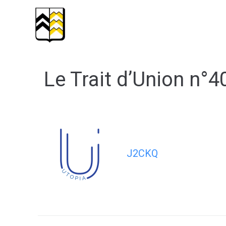
contenu
principal
Mairie
Services
Santé/Soc
Le Trait d’Union n°4
J2CKQ