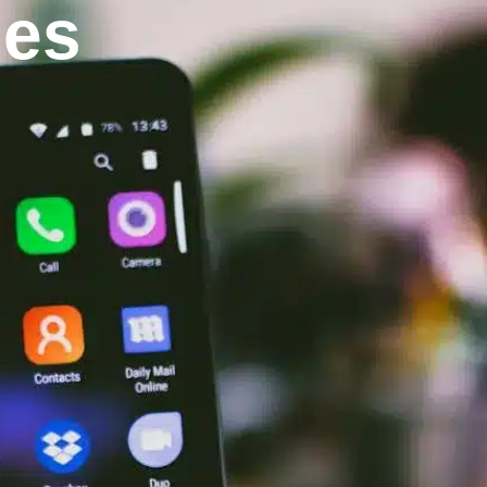
les
ial
Urbanisme
Sports/Loisirs/Culture