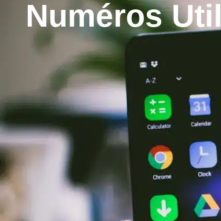
contenu
Numéros Uti
principal
Mairie
Services
Santé/Soc