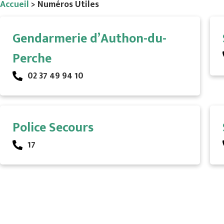
Accueil
>
Numéros Utiles
Gendarmerie d’Authon-du-
Perche
02 37 49 94 10
Police Secours
17