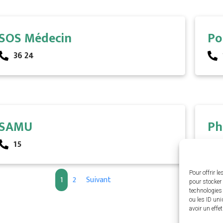
SOS Médecin
Po
36 24
SAMU
Ph
15
Pour offrir l
1
2
Suivant
pour stocker 
technologies
ou les ID uni
avoir un effe