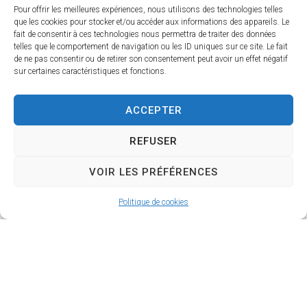
Pour offrir les meilleures expériences, nous utilisons des technologies telles
que les cookies pour stocker et/ou accéder aux informations des appareils. Le
Samedi 28 Février à partir
fait de consentir à ces technologies nous permettra de traiter des données
de 19h30
telles que le comportement de navigation ou les ID uniques sur ce site. Le fait
de ne pas consentir ou de retirer son consentement peut avoir un effet négatif
sur certaines caractéristiques et fonctions.
organisée par le Comité
des Fêtes
ACCEPTER
Réservations et
REFUSER
Informations au 06 14 81 59
02 ou 06 71 20 91 89
VOIR LES PRÉFÉRENCES
Politique de cookies
La
Horaire
Bazoch
s
e-Gouet
d’ouvert
ure
Place du