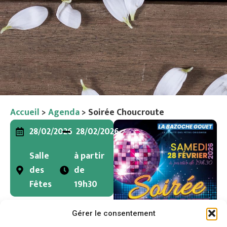
Accueil
>
Agenda
>
Soirée Choucroute
28/02/2026
28/02/2026
Salle
à partir
des
de
Fêtes
19h30
Soirée Choucroute
Gérer le consentement
"Les Années 80/90"