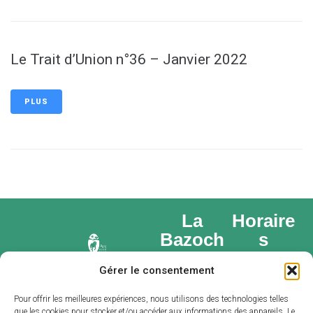
Le Trait d’Union n°36 – Janvier 2022
PLUS
La
Horaire
Bazoch
s
e-Gouet
d’ouvert
Gérer le consentement
ure
Place du
Lundi : 14h –
marché,
Pour offrir les meilleures expériences, nous utilisons des technologies telles
que les cookies pour stocker et/ou accéder aux informations des appareils. Le